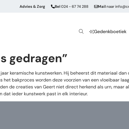
Advies & Zorg
Bel
024 - 67 74 288
Mail
naar
info@cr
Gedenkboetiek
ns gedragen”
aar keramische kunstwerken. Hij beheerst dit materiaal dan
s het bakproces worden deze voorzien van een vloeibaar laagj
den de creaties van Geert niet direct herkend als urn, maar 
dat ieder kunstwerk past in elk interieur.