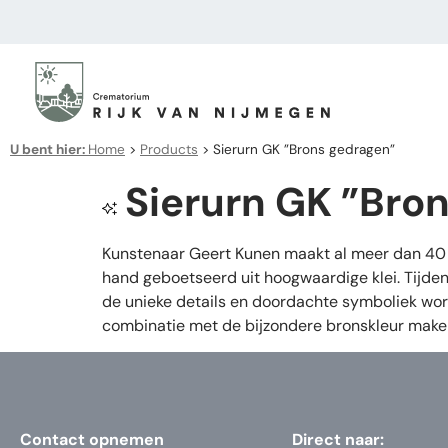
U bent hier:
Home
>
Products
>
Sierurn GK ”Brons gedragen”
Sierurn GK ”Bro
Kunstenaar Geert Kunen maakt al meer dan 40 j
hand geboetseerd uit hoogwaardige klei. Tijden
de unieke details en doordachte symboliek wor
combinatie met de bijzondere bronskleur maken 
Contact opnemen
Direct naar: