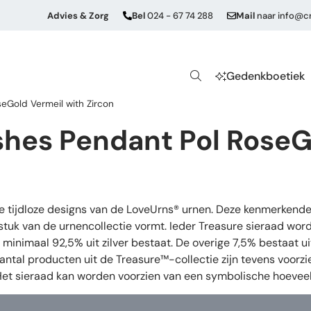
Advies & Zorg
Bel
024 - 67 74 288
Mail
naar
info@cr
Gedenkboetiek
eGold Vermeil with Zircon
shes Pendant Pol RoseG
de tijdloze designs van de LoveUrns® urnen. Deze kenmerkende
stuk van de urnencollectie vormt. Ieder Treasure sieraad wor
oor minimaal 92,5% uit zilver bestaat. De overige 7,5% bestaat
aantal producten uit de Treasure™-collectie zijn tevens voorz
 Het sieraad kan worden voorzien van een symbolische hoeveel