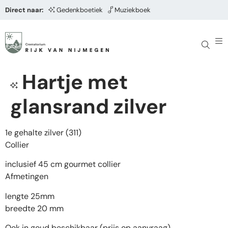
Direct naar:
Gedenkboetiek
Muziekboek
Hartje met
glansrand zilver
1e gehalte zilver (311)
Collier
inclusief 45 cm gourmet collier
Afmetingen
lengte 25mm
breedte 20 mm
Ook in goud beschikbaar (prijs op aanvraag)