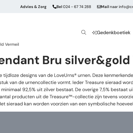
Advies & Zorg
Bel
024 - 67 74 288
Mail
naar
info@cr
Gedenkboetiek
ld Vermeil
endant Bru silver&gold
de tijdloze designs van de LoveUrns® urnen. Deze kenmerkende
stuk van de urnencollectie vormt. Ieder Treasure sieraad wor
oor minimaal 92,5% uit zilver bestaat. De overige 7,5% bestaat
aantal producten uit de Treasure™-collectie zijn tevens voorz
 Het sieraad kan worden voorzien van een symbolische hoeveel