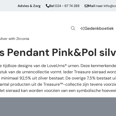
Advies & Zorg
Bel
024 - 67 74 288
Mail
naar
info@cr
Gedenkboetiek
lver with Zirconia
 Pendant Pink&Pol silve
de tijdloze designs van de LoveUrns® urnen. Deze kenmerkende
stuk van de urnencollectie vormt. Ieder Treasure sieraad wor
oor minimaal 92,5% uit zilver bestaat. De overige 7,5% bestaat
aantal producten uit de Treasure™-collectie zijn tevens voorz
 Het sieraad kan worden voorzien van een symbolische hoeveel