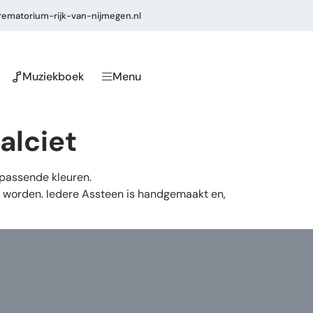
ematorium-rijk-van-nijmegen.nl
Muziekboek
Menu
alciet
ijpassende kleuren.
n worden. Iedere Assteen is handgemaakt en,