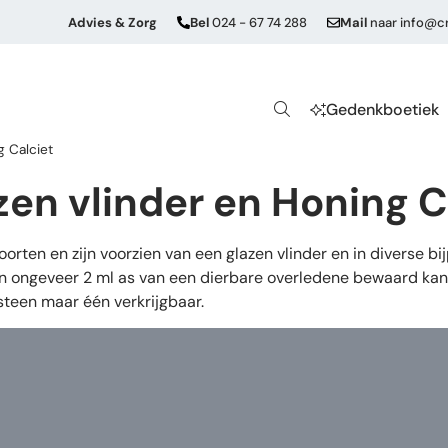
Advies & Zorg
Bel
024 - 67 74 288
Mail
naar
info@cr
Gedenkboetiek
g Calciet
en vlinder en Honing C
oorten en zijn voorzien van een glazen vlinder en in diverse b
rin ongeveer 2 ml as van een dierbare overledene bewaard ka
steen maar één verkrijgbaar.