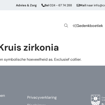
Advies & Zorg
Bel
024 - 67 74 288
Mail
naar
info@cr
Gedenkboetiek
Kruis zirkonia
n symbolische hoeveelheid as. Exclusief collier.
nen
Privacyverklaring