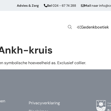
Advies & Zorg
Bel
024 - 67 74 288
Mail
naar
info@cr
Gedenkboetiek
 Ankh-kruis
n symbolische hoeveelheid as. Exclusief collier.
nen
Privacyverklaring