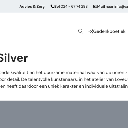
Advies & Zorg
Bel
024 - 67 74 288
Mail
naar
info@cr
Gedenkboetiek
Silver
de kwaliteit en het duurzame materiaal waarvan de urnen zij
or detail. De talentvolle kunstenaars, in het atelier van Lov
en heeft daardoor een uniek karakter en individuele uitstrali